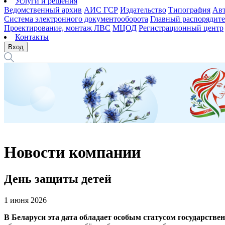
Услуги и решения
Ведомственный архив
АИС ГСР
Издательство
Типография
Авт
Система электронного документооборота
Главный распорядите
Проектирование, монтаж ЛВС
МЦОД
Регистрационный центр
Контакты
Вход
Новости компании
День защиты детей
1 июня 2026
В Беларуси эта дата обладает особым статусом государствен