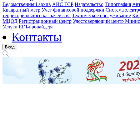
Ведомственный архив
АИС ГСР
Издательство
Типография
Авт
Квадратный метр
Учет финансовой поддержки
Система электр
территориального казначейства
Техническое обслуживание
Киб
МЦОД
Регистрационный центр
Удостоверяющий центр Минис
Услуги EDI-провайдера
Контакты
Вход