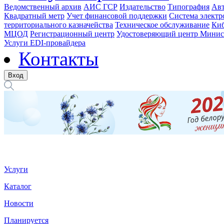
Ведомственный архив
АИС ГСР
Издательство
Типография
Авт
Квадратный метр
Учет финансовой поддержки
Система электр
территориального казначейства
Техническое обслуживание
Киб
МЦОД
Регистрационный центр
Удостоверяющий центр Минис
Услуги EDI-провайдера
Контакты
Вход
Услуги
Каталог
Новости
Планируется