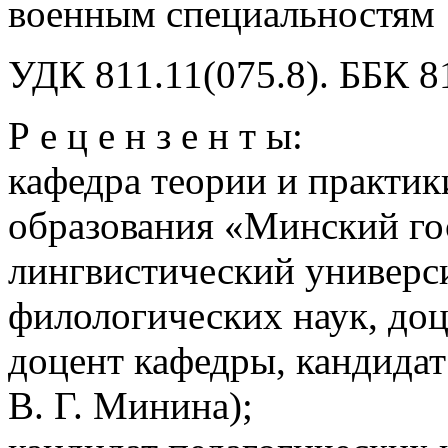
военным специальностям
УДК 811.11(075.8). ББК 8
Р е ц е н з е н т ы:
кафедра теории и практи
образования «Минский го
лингвистический универси
филологических наук, доце
доцент кафедры, кандидат
В. Г. Минина);