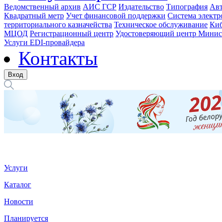
Ведомственный архив
АИС ГСР
Издательство
Типография
Авт
Квадратный метр
Учет финансовой поддержки
Система электр
территориального казначейства
Техническое обслуживание
Киб
МЦОД
Регистрационный центр
Удостоверяющий центр Минис
Услуги EDI-провайдера
Контакты
Вход
Услуги
Каталог
Новости
Планируется