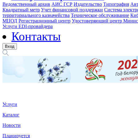
Ведомственный архив
АИС ГСР
Издательство
Типография
Авт
Квадратный метр
Учет финансовой поддержки
Система электр
территориального казначейства
Техническое обслуживание
Киб
МЦОД
Регистрационный центр
Удостоверяющий центр Минис
Услуги EDI-провайдера
Контакты
Вход
Услуги
Каталог
Новости
Планируется