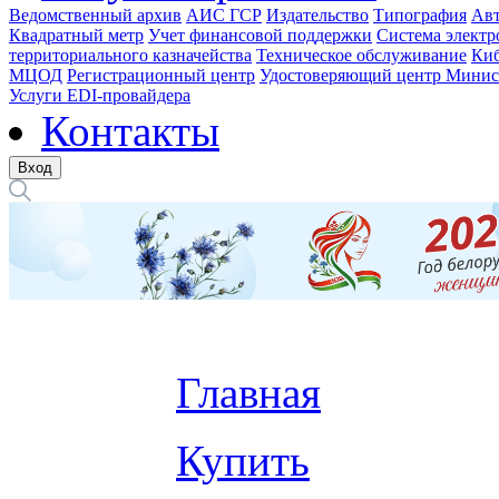
Ведомственный архив
АИС ГСР
Издательство
Типография
Авт
Квадратный метр
Учет финансовой поддержки
Система электр
территориального казначейства
Техническое обслуживание
Киб
МЦОД
Регистрационный центр
Удостоверяющий центр Минис
Услуги EDI-провайдера
Контакты
Вход
Главная
Купить