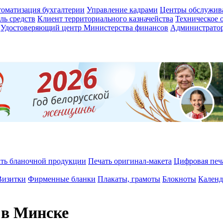
оматизация бухгалтерии
Управление кадрами
Центры обслужив
ль средств
Клиент территориального казначейства
Техническое 
Удостоверяющий центр Министерства финансов
Администратор
ть бланочной продукции
Печать оригинал-макета
Цифровая печ
Визитки
Фирменные бланки
Плакаты, грамоты
Блокноты
Календ
 в Минске