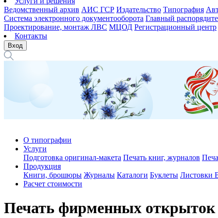
Услуги и решения
Ведомственный архив
АИС ГСР
Издательство
Типография
Авт
Система электронного документооборота
Главный распорядите
Проектирование, монтаж ЛВС
МЦОД
Регистрационный центр
Контакты
Вход
О типографии
Услуги
Подготовка оригинал-макета
Печать книг, журналов
Печа
Продукция
Книги, брошюры
Журналы
Каталоги
Буклеты
Листовки
Расчет стоимости
Печать фирменных открыток