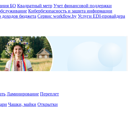
ания БО
Квадратный метр
Учет финансовой поддержки
обслуживание
Кибербезопасность и защита информации
 доходов бюджета
Сервис workflow.by
Услуги EDI-провайдера
ать
Ламинирование
Переплет
ари
Чашки, майки
Открытки